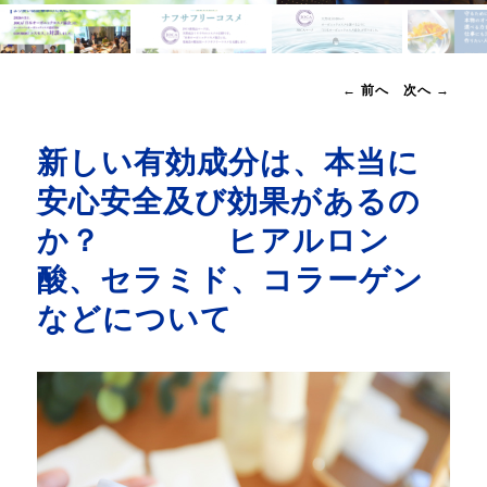
へ
投
←
前へ
次へ
→
移
稿
ナ
動
新しい有効成分は、本当に
ビ
ゲ
安心安全及び効果があるの
ー
シ
か？ ヒアルロン
ョ
ン
酸、セラミド、コラーゲン
などについて