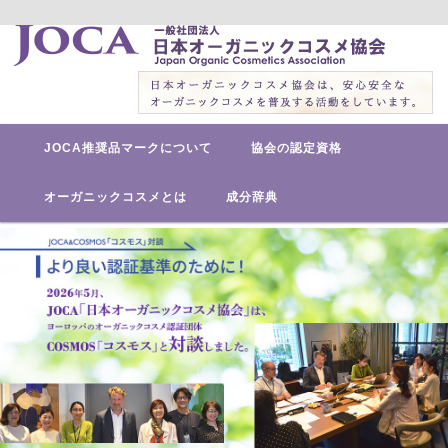
安心安全なオーガニックコスメを普及する活動をしています。
日本オーガニックコスメ協会
メ
メ
JOCA推奨品マークについて
協会の認定資格
イ
ン
イ
メ
オーガニックコスメとは
成分辞典
ニ
ン
ュ
ー
コ
ン
テ
ン
ツ