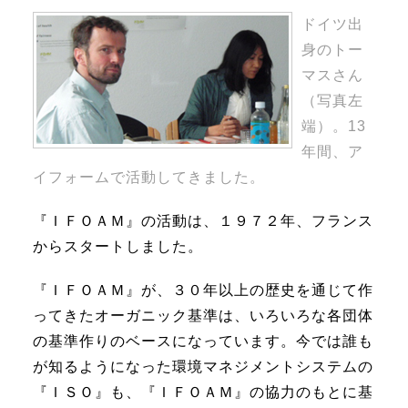
ドイツ出
身のトー
マスさん
（写真左
端）。13
年間、ア
イフォームで活動してきました。
『ＩＦＯＡＭ』の活動は、１９７２年、フランス
からスタートしました。
『ＩＦＯＡＭ』が、３０年以上の歴史を通じて作
ってきたオーガニック基準は、いろいろな各団体
の基準作りのベースになっています。今では誰も
が知るようになった環境マネジメントシステムの
『ＩＳＯ』も、『ＩＦＯＡＭ』の協力のもとに基