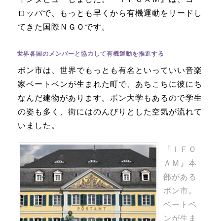
ロッパで、もっとも早くから有機運動をリードし
てきた国際ＮＧＯです。
世界各国のメンバーと協力して有機運動を推進する
ボン市は、世界でもっとも有名といっていい音楽
家ベートベンが生まれた町で、あちこちに彼にち
なんだ建物があります。ボン大学もあるので学生
の姿も多く、街にはのんびりとした空気が流れて
いました。
『ＩＦＯ
ＡＭ』本
部がある
ボン市。
ベートベ
ンが生ま