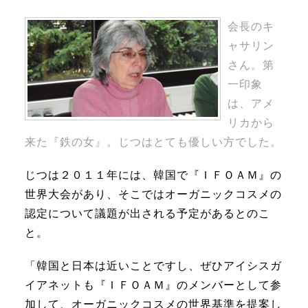
会長のキ
ャサリン
さん。第
一印象
は、アメ
リカから
来た『鉄の女』。じつはとても優しい方でした。
じつは２０１１年には、韓国で『ＩＦＯＡＭ』の
世界大会があり、そこではオーガニックコスメの
認定について議題が出される予定があるとのこ
と。
「韓国と日本は近いことですし、ぜひアイシスガ
イアネットも『ＩＦＯＡＭ』のメンバーとして参
加して、オーガニックコスメの世界基準を提案し