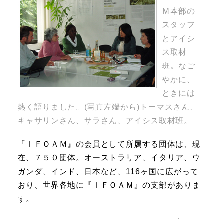
Ｍ本部の
スタッフ
とアイシ
ス取材
班。なご
やかに、
ときには
熱く語りました。(写真左端から)トーマスさん、
キャサリンさん、サラさん、アイシス取材班。
『ＩＦＯＡＭ』の会員として所属する団体は、現
在、７５０団体。オーストラリア、イタリア、ウ
ガンダ、インド、日本など、116ヶ国に広がって
おり、世界各地に『ＩＦＯＡＭ』の支部がありま
す。