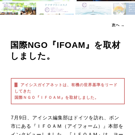
へ
投
次へ
→
移
稿
ナ
動
国際NGO『IFOAM』を取材
ビ
ゲ
しました。
ー
シ
ョ
ン
アイシスガイアネットは、有機の世界基準をリード
してきた
国際ＮＧＯ『ＩＦＯＡＭ』を取材しました。
7月9日、アイシス編集部はドイツを訪れ、ボン
市にある『ＩＦＯＡＭ（アイフォーム）』本部を
インタビューしました。『ＩＦＯＡＭ』は、ヨー