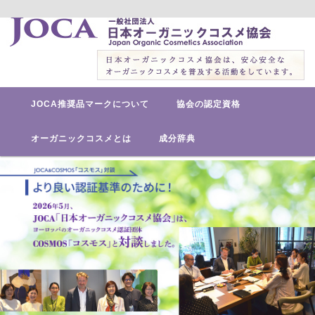
安心安全なオーガニックコスメを普及する活動をしています。
日本オーガニックコスメ協会
メ
メ
JOCA推奨品マークについて
協会の認定資格
イ
ン
イ
メ
オーガニックコスメとは
成分辞典
ニ
ン
ュ
ー
コ
ン
テ
ン
ツ