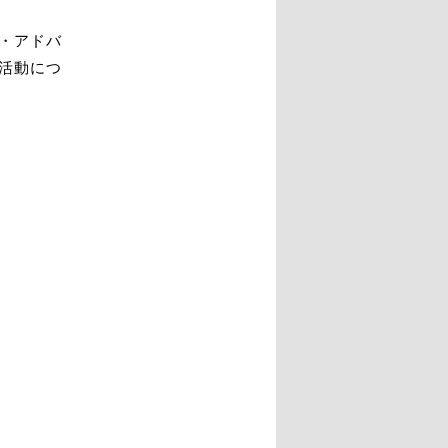
シ
ョ
・アドバ
ン
活動につ