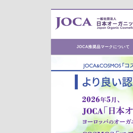
安心安全なオーガニックコス
日本オーガニ
メ
メ
JOCA推奨品マークについて
イ
ン
イ
メ
ニ
ン
ュ
ー
コ
ン
テ