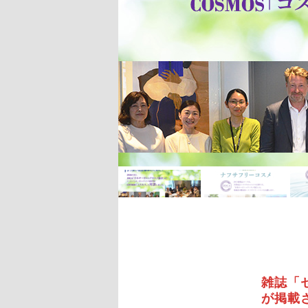
ン
ツ
へ
移
動
雑誌「
が掲載