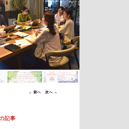
投
←
前へ
次へ
→
稿
ナ
ビ
の記事
ゲ
ー