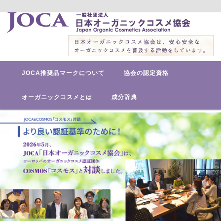
安心安全なオーガニックコスメを普及する活動をしています。
日本オーガニックコスメ協会
メ
メ
JOCA推奨品マークについて
協会の認定資格
イ
ン
イ
メ
オーガニックコスメとは
成分辞典
ニ
ン
ュ
ー
コ
ン
テ
ン
ツ