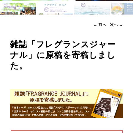
へ
投
←
前へ
次へ
→
移
稿
ナ
動
雑誌「フレグランスジャー
ビ
ゲ
ナル」に原稿を寄稿しまし
ー
シ
た。
ョ
ン